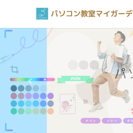
コ
ナ
ン
ビ
テ
ゲ
ン
ー
ツ
シ
へ
ョ
ス
ン
キ
に
ッ
移
プ
動
Previous