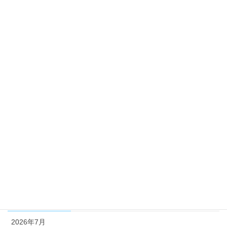
2025年2月25日
カテゴリー
free-lesson
gorup-lesson
info
programming
wakuwaku
未分類
アーカイブ
2026年7月